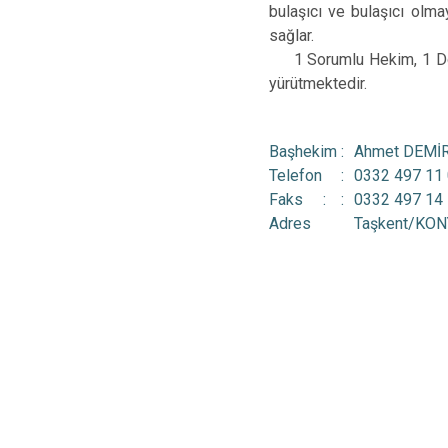
bulaşıcı ve bulaşıcı olma
Derebucak
Karatay
sağlar.
1 Sorumlu Hekim, 1 Dokto
yürütmektedir.
Başhekim :
Ahmet DEMİ
Telefon
:
0332 497 11
Faks
:
:
0332 497 14
Adres
Taşkent/KON