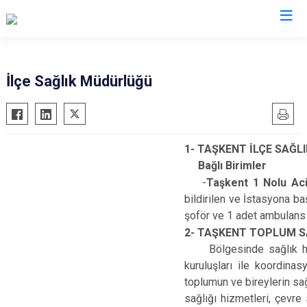
Konya
İlçe Sağlık Müdürlüğü
Ahırlı
Doğanhisar
Kulu
Akören
Emirgazi
Meram
1- TAŞKENT İLÇE SAĞ
Akşehir
Ereğli
Sarayönü
Bağlı Birimler
Altınekin
Güneysınır
Selçuklu
-
Taşkent 1 Nolu Aci
Beyşehir
Hadim
Seydişehir
bildirilen ve İstasyona ba
Bozkır
Halkapınar
Taşkent
şoför ve 1 adet ambulans 
2- TAŞKENT TOPLUM S
Çeltik
Hüyük
Tuzlukçu
Bölgesinde sağlık hizmet
Cihanbeyli
Ilgın
Yalıhüyük
kuruluşları ile koordinas
Çumra
Kadınhanı
Yunak
toplumun ve bireylerin sa
sağlığı hizmetleri, çevre s
Derbent
Karapınar