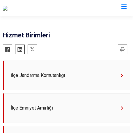
Konya
Hizmet Birimleri
Ahırlı
Doğanhisar
Kulu
Akören
Emirgazi
Meram
Akşehir
Ereğli
Sarayönü
Altınekin
Güneysınır
Selçuklu
İlçe Jandarma Komutanlığı
Beyşehir
Hadim
Seydişehir
Bozkır
Halkapınar
Taşkent
Çeltik
Hüyük
Tuzlukçu
İlçe Emniyet Amirliği
Cihanbeyli
Ilgın
Yalıhüyük
Çumra
Kadınhanı
Yunak
Derbent
Karapınar